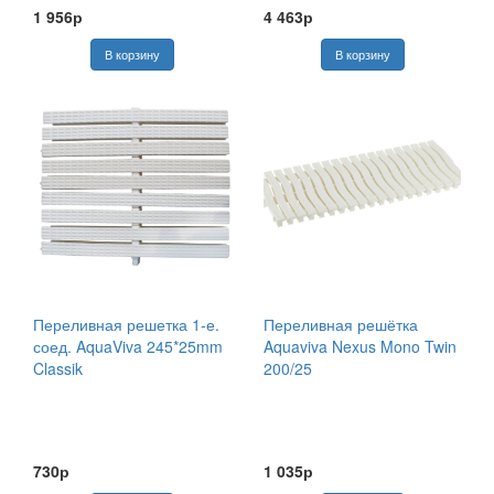
1 956р
4 463р
Переливная решетка 1-е.
Переливная решётка
соед. AquaViva 245*25mm
Aquaviva Nexus Mono Twin
Classik
200/25
730р
1 035р