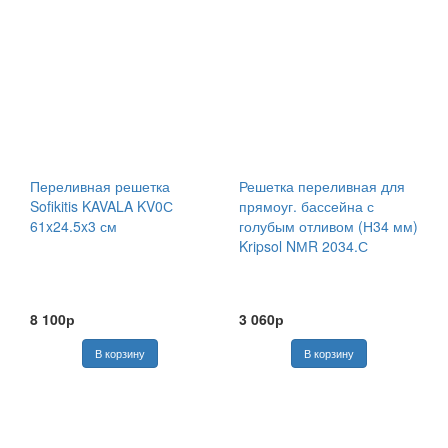
Переливная решетка
Решетка переливная для
Sofikitis KAVALA KV0С
прямоуг. бассейна с
61x24.5x3 см
голубым отливом (Н34 мм)
Kripsol NМR 2034.С
8 100р
3 060р