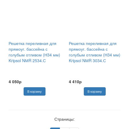
Решетка переливная для
Решетка переливная для
прямоуг. бассейна с
прямоуг. бассейна с
голубым отливом (Н34 мм)
голубым отливом (Н34 мм)
Kripsol NМR 2534.С
Kripsol NМR 3034.С
4 050р
4 410р
Страницы: