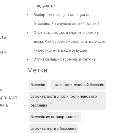
придумать?
Выбираем станцию дозации для
бассейна. Что нужно знать? Часть 1.
Отдых, здоровье и счастье прямо у
сть
дома: Как бассейн может стать лучшей
инвестицией в ваше будущее.
льно
Отливка чаши бассейна из бетона
Метки
бассейн
полипропиленовый бассейн
ем
строительство полипропиленового
звращает
вить
бассейна
бассейн из полипропилена
строительство бассейна