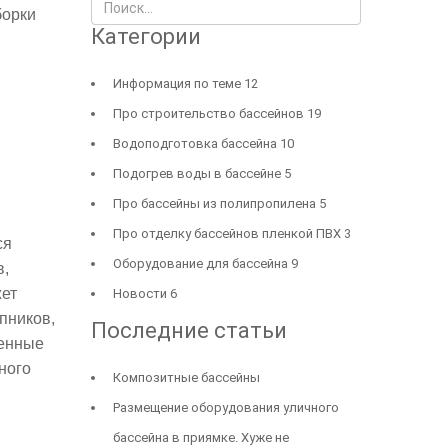
Искать...
борки
Категории
Информация по теме
12
Про строительство бассейнов
19
Водоподготовка бассейна
10
Подогрев воды в бассейне
5
Про бассейны из полипропилена
5
Про отделку бассейнов пленкой ПВХ
3
ся
Оборудование для бассейна
9
в,
жет
Новости
6
пников,
Последние статьи
венные
ного
Композитные бассейны
Размещение оборудования уличного
бассейна в приямке. Хуже не