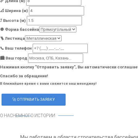
📏 Длина (м)
📐 Ширина (м)
⤴️ Высота (м)
🔘 Форма бассейна
🪜 Лестница
📞 Ваш телефон
🏙️ Ваш город
Нажимая кнопку "Отправить заявку", Вы автоматически соглашае
Спасибо за обращение!
В ближайшее время с вами свяжется наш менеджер!
🚀 ОТПРАВИТЬ ЗАЯВКУ
О НАС
НЕМНОГО ИСТОРИИ
Мы работаем в области строительства бассейнов