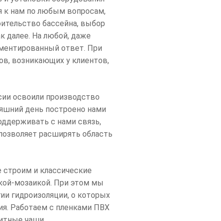
я к нам по любым вопросам,
оительство бассейна, выбор
к далее. На любой, даже
ментированный ответ. При
ов, возникающих у клиентов,
сии освоили производство
няшний день построено нами
оддерживать с нами связь,
 позволяет расширять область
 строим и классические
ткой-мозаикой. При этом мы
ии гидроизоляции, о которых
ия. Работаем с пленками ПВХ
итные чаши.