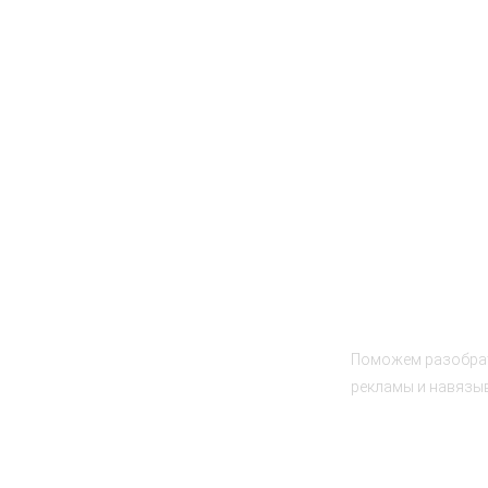
СТРОИМ БАССЕЙНЫ И
Поможем разобрат
рекламы и навязыв