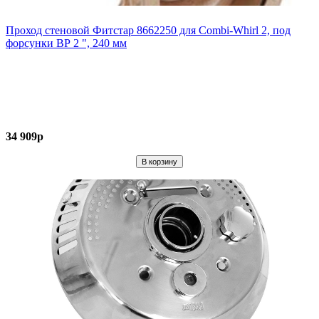
Проход стеновой Фитстар 8662250 для Combi-Whirl 2, под
форсунки ВР 2 ", 240 мм
34 909р