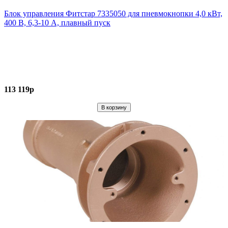
Блок управления Фитстар 7335050 для пневмокнопки 4,0 кВт,
400 В, 6,3-10 А, плавный пуск
113 119р