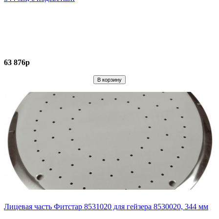
63 876р
Лицевая часть Фитстар 8531020 для гейзера 8530020, 344 мм