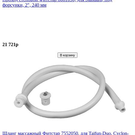
форсунки, 2", 240 мм
21 721р
Шланг массажный Фитстар 7552050, для Taifun-Duo, Cyclon-