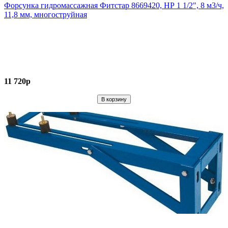
Форсунка гидромассажная Фитстар 8669420, НР 1 1/2", 8 м3/ч,
11,8 мм, многоструйная
11 720р