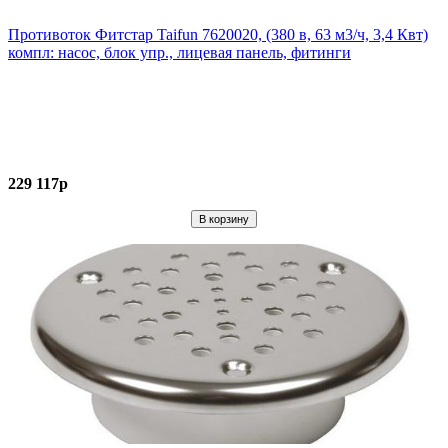
Противоток Фитстар Taifun 7620020, (380 в, 63 м3/ч, 3,4 Квт)
компл: насос, блок упр., лицевая панель, фитинги
229 117р