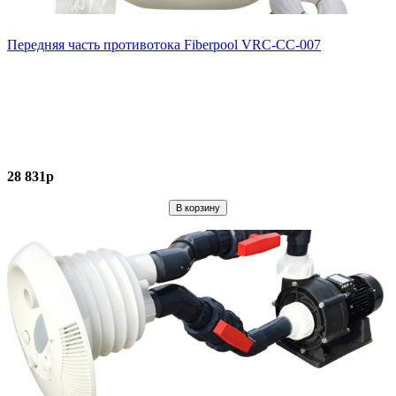
Передняя часть противотока Fiberpool VRC-CC-007
28 831р