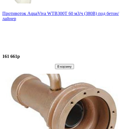
Противоток AquaViva WTB300T 60 м3/ч (380В) под бетон/
лайнер
161 661р