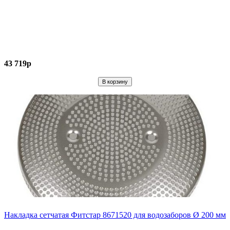
43 719р
Накладка сетчатая Фитстар 8671520 для водозаборов Ø 200 мм