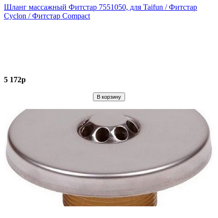
Шланг массажный Фитстар 7551050, для Taifun / Фитстар
Cyclon / Фитстар Compact
5 172р