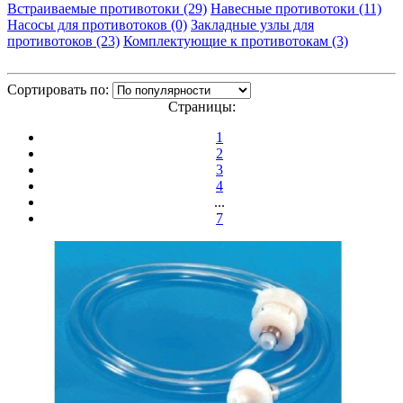
Встраиваемые противотоки (29)
Навесные противотоки (11)
Насосы для противотоков (0)
Закладные узлы для
противотоков (23)
Комплектующие к противотокам (3)
Сортировать по:
Страницы:
1
2
3
4
...
7